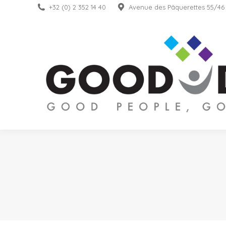
+32 (0) 2 352 14 40
Avenue des Pâquerettes 55/46
Over ons