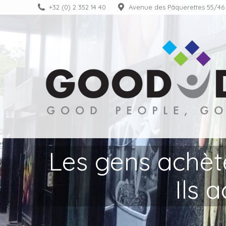
+32 (0) 2 352 14 40
Avenue des Pâquerettes 55/46
À propos
Les gens achète
Ils 